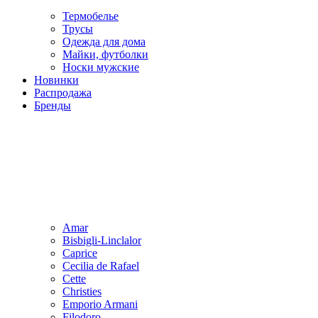
Термобелье
Трусы
Одежда для дома
Майки, футболки
Носки мужские
Новинки
Распродажа
Бренды
Amar
Bisbigli-Linclalor
Caprice
Cecilia de Rafael
Cette
Christies
Emporio Armani
Filodoro