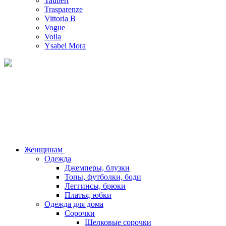
Taubert
Trasparenze
Vittoria B
Vogue
Voila
Ysabel Mora
Женщинам
Одежда
Джемперы, блузки
Топы, футболки, боди
Леггинсы, брюки
Платья, юбки
Одежда для дома
Сорочки
Шелковые сорочки