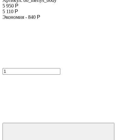
Артикул:
ob_merlys_body
5 950
Р
5 110
Р
Экономия -
840
Р