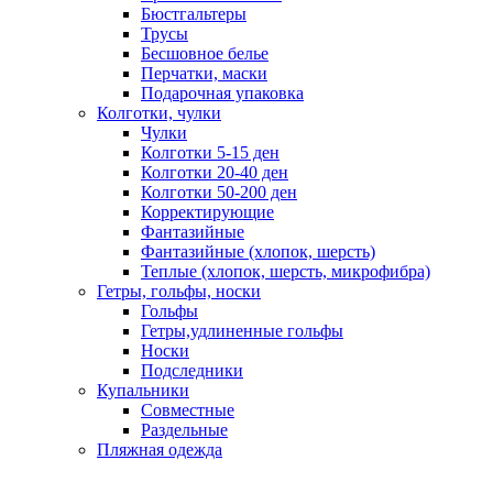
Бюстгальтеры
Трусы
Бесшовное белье
Перчатки, маски
Подарочная упаковка
Колготки, чулки
Чулки
Колготки 5-15 ден
Колготки 20-40 ден
Колготки 50-200 ден
Корректирующие
Фантазийные
Фантазийные (хлопок, шерсть)
Теплые (хлопок, шерсть, микрофибра)
Гетры, гольфы, носки
Гольфы
Гетры,удлиненные гольфы
Носки
Подследники
Купальники
Совместные
Раздельные
Пляжная одежда