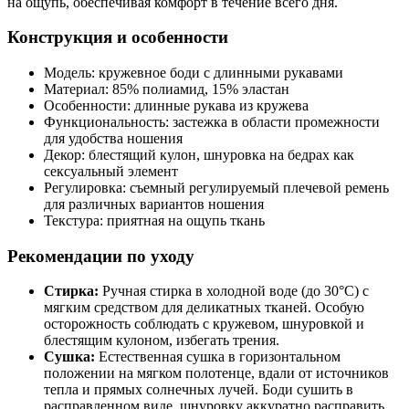
на ощупь, обеспечивая комфорт в течение всего дня.
Конструкция и особенности
Модель: кружевное боди с длинными рукавами
Материал: 85% полиамид, 15% эластан
Особенности: длинные рукава из кружева
Функциональность: застежка в области промежности
для удобства ношения
Декор: блестящий кулон, шнуровка на бедрах как
сексуальный элемент
Регулировка: съемный регулируемый плечевой ремень
для различных вариантов ношения
Текстура: приятная на ощупь ткань
Рекомендации по уходу
Стирка:
Ручная стирка в холодной воде (до 30°C) с
мягким средством для деликатных тканей. Особую
осторожность соблюдать с кружевом, шнуровкой и
блестящим кулоном, избегать трения.
Сушка:
Естественная сушка в горизонтальном
положении на мягком полотенце, вдали от источников
тепла и прямых солнечных лучей. Боди сушить в
расправленном виде, шнуровку аккуратно расправить.