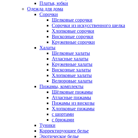
Платья, юбки
Одежда для дома
Сорочки
Шелковые сорочки
Сорочки из искусственного шелка
Хлопковые сорочки
Вискозные сорочки
Кружевные сорочки
Халаты
Шелковые халаты
Атласные халаты
Кружевные халаты
Вискозные халаты
Хлопковые халаты
Велюровые халаты
Пижамы, комплекты
Шёлковые пижамы
Атласные пижамы
Пижамы из вискозы
Хлопковые пижамы
с шортами
с брюками
Туники
Корректирующее белье
Эротическое белье