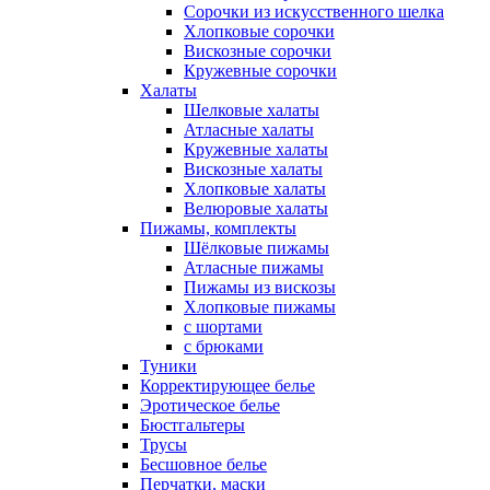
Сорочки из искусственного шелка
Хлопковые сорочки
Вискозные сорочки
Кружевные сорочки
Халаты
Шелковые халаты
Атласные халаты
Кружевные халаты
Вискозные халаты
Хлопковые халаты
Велюровые халаты
Пижамы, комплекты
Шёлковые пижамы
Атласные пижамы
Пижамы из вискозы
Хлопковые пижамы
с шортами
с брюками
Туники
Корректирующее белье
Эротическое белье
Бюстгальтеры
Трусы
Бесшовное белье
Перчатки, маски