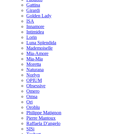
Gattina
Girardi
Golden Lady
ISA
Innamore
Intimidea
Lorin
Luna Splendida
Mademoiselle
Mia-Amore
Mia-Mia
Moretta
Naturana
Norlyn
OPIUM
Obsessive
Omero
Omsa
Ori
Oroblu
Philippe Matignon
Pierre Mantoux
Raffaela D'angelo
SISi