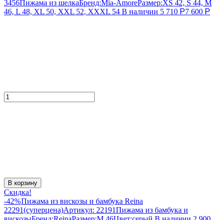
3456
Пижама из шелка
Бренд:
Mia-Amore
Размер:
XS 42, S 44, M
46, L 48, XL 50, XXL 52, XXXL 54
В наличии
5 710
Р
7 600
Р
В корзину
Скидка!
-42%
Пижама из вискозы и бамбука Reina
22291(суперцена)
Артикул:
22191
Пижама из бамбука и
вискозы
Бренд:
Reina
Размер:
M 46
Цвет:
серый
В наличии
2 900