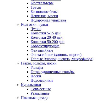
Бюстгальтеры
Трусы
Бесшовное белье
Перчатки, маски
Подарочная упаковка
Колготки, чулки
Чулки
Колготки 5-15 ден
Колготки 20-40 ден
Колготки 50-200 ден
Корректирующие
Фантазийные
Фантазийные (хлопок, шерсть)
Теплые (хлопок, шерсть, микрофибра)
Гетры, гольфы, носки
Гольфы
Гетры,удлиненные гольфы
Носки
Подследники
Купальники
Совместные
Раздельные
Пляжная одежда