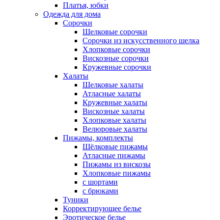
Платья, юбки
Одежда для дома
Сорочки
Шелковые сорочки
Сорочки из искусственного шелка
Хлопковые сорочки
Вискозные сорочки
Кружевные сорочки
Халаты
Шелковые халаты
Атласные халаты
Кружевные халаты
Вискозные халаты
Хлопковые халаты
Велюровые халаты
Пижамы, комплекты
Шёлковые пижамы
Атласные пижамы
Пижамы из вискозы
Хлопковые пижамы
с шортами
с брюками
Туники
Корректирующее белье
Эротическое белье