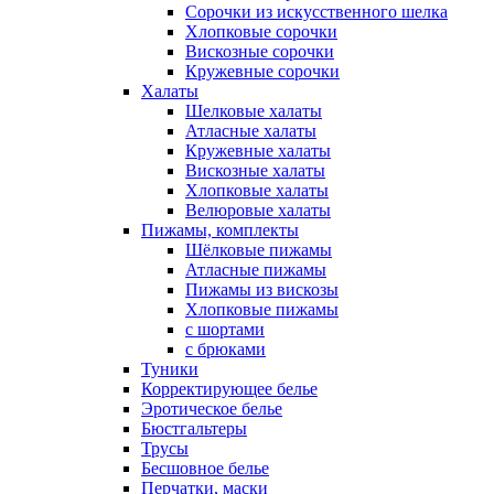
Сорочки из искусственного шелка
Хлопковые сорочки
Вискозные сорочки
Кружевные сорочки
Халаты
Шелковые халаты
Атласные халаты
Кружевные халаты
Вискозные халаты
Хлопковые халаты
Велюровые халаты
Пижамы, комплекты
Шёлковые пижамы
Атласные пижамы
Пижамы из вискозы
Хлопковые пижамы
с шортами
с брюками
Туники
Корректирующее белье
Эротическое белье
Бюстгальтеры
Трусы
Бесшовное белье
Перчатки, маски