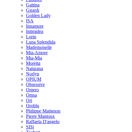
Gattina
Girardi
Golden Lady
ISA
Innamore
Intimidea
Lorin
Luna Splendida
Mademoiselle
Mia-Amore
Mia-Mia
Moretta
Naturana
Norlyn
OPIUM
Obsessive
Omero
Omsa
Ori
Oroblu
Philippe Matignon
Pierre Mantoux
Raffaela D'angelo
SISi