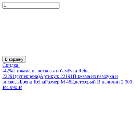
В корзину
Скидка!
-42%
Пижама из вискозы и бамбука Reina
22291(суперцена)
Артикул:
22191
Пижама из бамбука и
вискозы
Бренд:
Reina
Размер:
M 46
Цвет:
серый
В наличии
2 900
4 990
Р
Р