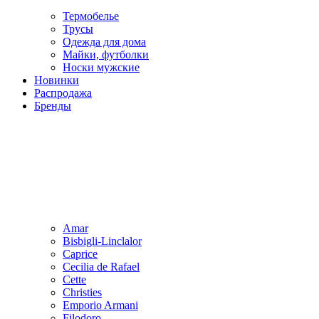
Термобелье
Трусы
Одежда для дома
Майки, футболки
Носки мужские
Новинки
Распродажа
Бренды
Amar
Bisbigli-Linclalor
Caprice
Cecilia de Rafael
Cette
Christies
Emporio Armani
Filodoro