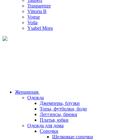
Taubert
Trasparenze
Vittoria B
Vogue
Voila
Ysabel Mora
Женщинам
Одежда
Джемперы, блузки
Топы, футболки, боди
Леггинсы, брюки
Платья, юбки
Одежда для дома
Сорочки
Шелковые сорочки