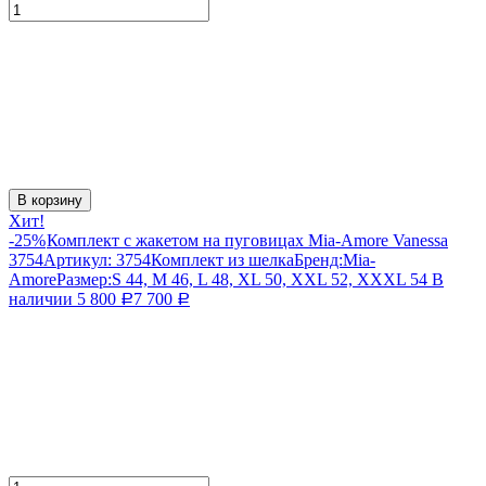
В корзину
Хит!
-25%
Комплект с жакетом на пуговицах Mia-Amore Vanessa
3754
Артикул:
3754
Комплект из шелка
Бренд:
Mia-
Amore
Размер:
S 44, M 46, L 48, XL 50, XXL 52, XXXL 54
В
наличии
5 800
7 700
Р
Р