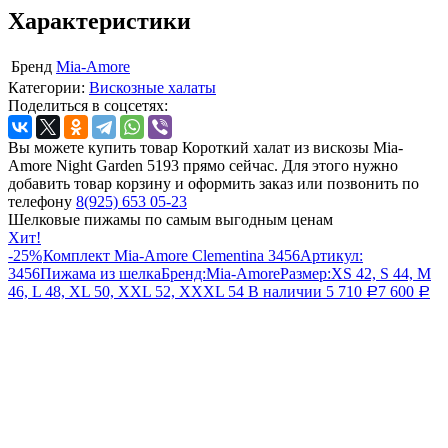
Характеристики
Бренд
Mia-Amore
Категории:
Вискозные халаты
Поделиться в соцсетях:
Вы можете купить товар Короткий халат из вискозы Mia-
Amore Night Garden 5193 прямо сейчас. Для этого нужно
добавить товар корзину и оформить заказ или позвонить по
телефону
8(925) 653 05-23
Шелковые пижамы по самым выгодным ценам
Хит!
-25%
Комплект Mia-Amore Clementina 3456
Артикул:
3456
Пижама из шелка
Бренд:
Mia-Amore
Размер:
XS 42, S 44, M
46, L 48, XL 50, XXL 52, XXXL 54
В наличии
5 710
7 600
Р
Р