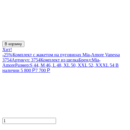
В корзину
Хит!
-25%
Комплект с жакетом на пуговицах Mia-Amore Vanessa
3754
Артикул:
3754
Комплект из шелка
Бренд:
Mia-
Amore
Размер:
S 44, M 46, L 48, XL 50, XXL 52, XXXL 54
В
наличии
5 800
Р
7 700
Р