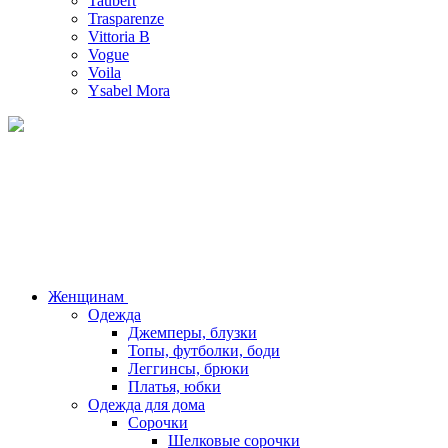
Taubert
Trasparenze
Vittoria B
Vogue
Voila
Ysabel Mora
Женщинам
Одежда
Джемперы, блузки
Топы, футболки, боди
Леггинсы, брюки
Платья, юбки
Одежда для дома
Сорочки
Шелковые сорочки