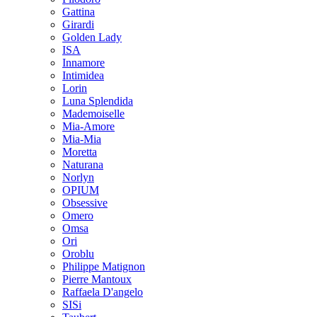
Gattina
Girardi
Golden Lady
ISA
Innamore
Intimidea
Lorin
Luna Splendida
Mademoiselle
Mia-Amore
Mia-Mia
Moretta
Naturana
Norlyn
OPIUM
Obsessive
Omero
Omsa
Ori
Oroblu
Philippe Matignon
Pierre Mantoux
Raffaela D'angelo
SISi