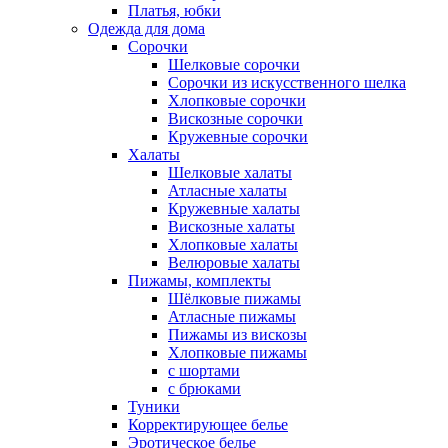
Платья, юбки
Одежда для дома
Сорочки
Шелковые сорочки
Сорочки из искусственного шелка
Хлопковые сорочки
Вискозные сорочки
Кружевные сорочки
Халаты
Шелковые халаты
Атласные халаты
Кружевные халаты
Вискозные халаты
Хлопковые халаты
Велюровые халаты
Пижамы, комплекты
Шёлковые пижамы
Атласные пижамы
Пижамы из вискозы
Хлопковые пижамы
с шортами
с брюками
Туники
Корректирующее белье
Эротическое белье