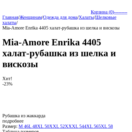
Корзина (
0
)
---------
Главная
/
Женщинам
/
Одежда для дома
/
Халаты
/
Шелковые
халаты
/
Mia-Amore Enrika 4405 халат-рубашка из шелка и вискозы
Mia-Amore Enrika 4405
халат-рубашка из шелка и
вискозы
Хит!
-23%
Рубашка из жаккарда
подробнее
Размер:
M 46
L 48
XL 50
XXL 52
XXXL 54
4XL 56
5XL 58
Таблица размеров