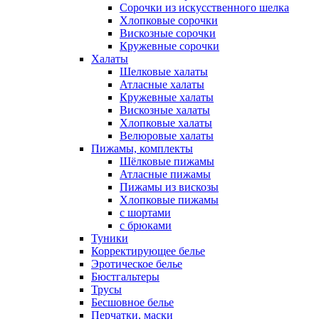
Сорочки из искусственного шелка
Хлопковые сорочки
Вискозные сорочки
Кружевные сорочки
Халаты
Шелковые халаты
Атласные халаты
Кружевные халаты
Вискозные халаты
Хлопковые халаты
Велюровые халаты
Пижамы, комплекты
Шёлковые пижамы
Атласные пижамы
Пижамы из вискозы
Хлопковые пижамы
с шортами
с брюками
Туники
Корректирующее белье
Эротическое белье
Бюстгальтеры
Трусы
Бесшовное белье
Перчатки, маски