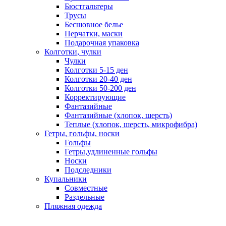
Бюстгальтеры
Трусы
Бесшовное белье
Перчатки, маски
Подарочная упаковка
Колготки, чулки
Чулки
Колготки 5-15 ден
Колготки 20-40 ден
Колготки 50-200 ден
Корректирующие
Фантазийные
Фантазийные (хлопок, шерсть)
Теплые (хлопок, шерсть, микрофибра)
Гетры, гольфы, носки
Гольфы
Гетры,удлиненные гольфы
Носки
Подследники
Купальники
Совместные
Раздельные
Пляжная одежда