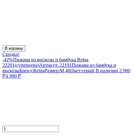
В корзину
Скидка!
-42%
Пижама из вискозы и бамбука Reina
22291(суперцена)
Артикул:
22191
Пижама из бамбука и
вискозы
Бренд:
Reina
Размер:
M 46
Цвет:
серый
В наличии
2 900
Р
4 990
Р