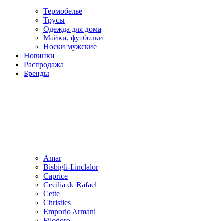
Термобелье
Трусы
Одежда для дома
Майки, футболки
Носки мужские
Новинки
Распродажа
Бренды
Amar
Bisbigli-Linclalor
Caprice
Cecilia de Rafael
Cette
Christies
Emporio Armani
Filodoro