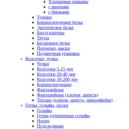
Хлопковые пижамы
с шортами
с брюками
Туники
Корректирующее белье
Эротическое белье
Бюстгальтеры
Трусы
Бесшовное белье
Перчатки, маски
Подарочная упаковка
Колготки, чулки
Чулки
Колготки 5-15 ден
Колготки 20-40 ден
Колготки 50-200 ден
Корректирующие
Фантазийные
Фантазийные (хлопок, шерсть)
Теплые (хлопок, шерсть, микрофибра)
Гетры, гольфы, носки
Гольфы
Гетры,удлиненные гольфы
Носки
Подследники