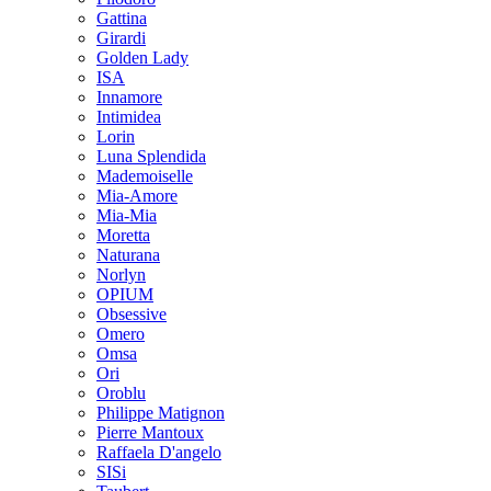
Gattina
Girardi
Golden Lady
ISA
Innamore
Intimidea
Lorin
Luna Splendida
Mademoiselle
Mia-Amore
Mia-Mia
Moretta
Naturana
Norlyn
OPIUM
Obsessive
Omero
Omsa
Ori
Oroblu
Philippe Matignon
Pierre Mantoux
Raffaela D'angelo
SISi