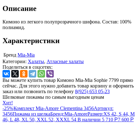
Описание
Кимоно из легкого полупрозрачного шифона. Состав: 100%
полиамид.
Характеристики
Бренд
Mia-Mia
Категории:
Халаты
,
Атласные халаты
Поделиться в соцсетях:
Вы можете купить товар Кимоно Mia-Mia Sophie 7799 прямо
сейчас. Для этого нужно добавить товар корзину и оформить
заказ или позвонить по телефону
8(925) 653 05-23
Шелковые пижамы по самым выгодным ценам
Хит!
-25%
Комплект Mia-Amore Clementina 3456
Артикул:
3456
Пижама из шелка
Бренд:
Mia-Amore
Размер:
XS 42, S 44, M
46, L 48, XL 50, XXL 52, XXXL 54
В наличии
5 710
Р
7 600
Р