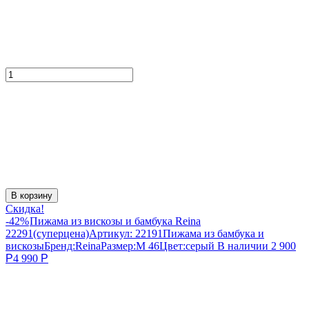
В корзину
Скидка!
-42%
Пижама из вискозы и бамбука Reina
22291(суперцена)
Артикул:
22191
Пижама из бамбука и
вискозы
Бренд:
Reina
Размер:
M 46
Цвет:
серый
В наличии
2 900
Р
4 990
Р