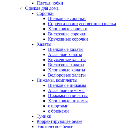
Платья, юбки
Одежда для дома
Сорочки
Шелковые сорочки
Сорочки из искусственного шелка
Хлопковые сорочки
Вискозные сорочки
Кружевные сорочки
Халаты
Шелковые халаты
Атласные халаты
Кружевные халаты
Вискозные халаты
Хлопковые халаты
Велюровые халаты
Пижамы, комплекты
Шёлковые пижамы
Атласные пижамы
Пижамы из вискозы
Хлопковые пижамы
с шортами
с брюками
Туники
Корректирующее белье
Эротическое белье