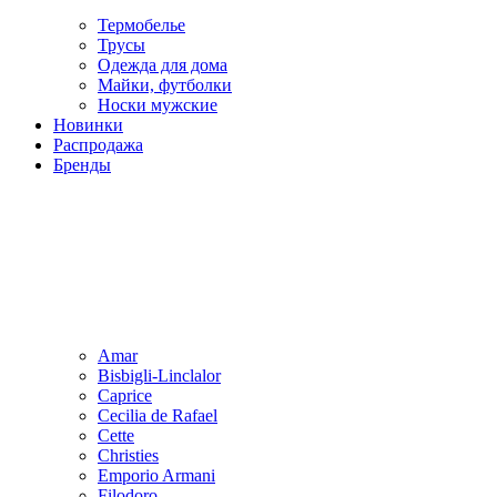
Термобелье
Трусы
Одежда для дома
Майки, футболки
Носки мужские
Новинки
Распродажа
Бренды
Amar
Bisbigli-Linclalor
Caprice
Cecilia de Rafael
Cette
Christies
Emporio Armani
Filodoro