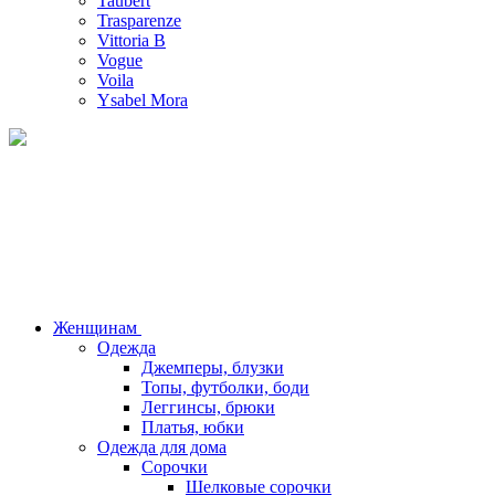
Taubert
Trasparenze
Vittoria B
Vogue
Voila
Ysabel Mora
Женщинам
Одежда
Джемперы, блузки
Топы, футболки, боди
Леггинсы, брюки
Платья, юбки
Одежда для дома
Сорочки
Шелковые сорочки