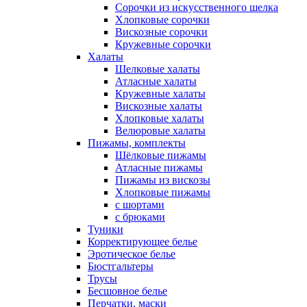
Сорочки из искусственного шелка
Хлопковые сорочки
Вискозные сорочки
Кружевные сорочки
Халаты
Шелковые халаты
Атласные халаты
Кружевные халаты
Вискозные халаты
Хлопковые халаты
Велюровые халаты
Пижамы, комплекты
Шёлковые пижамы
Атласные пижамы
Пижамы из вискозы
Хлопковые пижамы
с шортами
с брюками
Туники
Корректирующее белье
Эротическое белье
Бюстгальтеры
Трусы
Бесшовное белье
Перчатки, маски