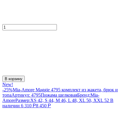
В корзину
New!
-25%
Mia-Amore Maggie 4795 комплект из жакета, брюк и
топа
Артикул:
4795
Пижама шелковая
Бренд:
Mia-
Amore
Размер:
XS 42, S 44, M 46, L 48, XL 50, XXL 52
В
наличии
6 310
Р
8 450
Р