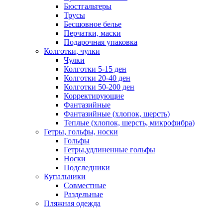
Бюстгальтеры
Трусы
Бесшовное белье
Перчатки, маски
Подарочная упаковка
Колготки, чулки
Чулки
Колготки 5-15 ден
Колготки 20-40 ден
Колготки 50-200 ден
Корректирующие
Фантазийные
Фантазийные (хлопок, шерсть)
Теплые (хлопок, шерсть, микрофибра)
Гетры, гольфы, носки
Гольфы
Гетры,удлиненные гольфы
Носки
Подследники
Купальники
Совместные
Раздельные
Пляжная одежда