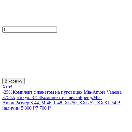
В корзину
Хит!
-25%
Комплект с жакетом на пуговицах Mia-Amore Vanessa
3754
Артикул:
3754
Комплект из шелка
Бренд:
Mia-
Amore
Размер:
S 44, M 46, L 48, XL 50, XXL 52, XXXL 54
В
наличии
5 800
Р
7 700
Р