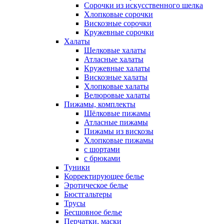
Сорочки из искусственного шелка
Хлопковые сорочки
Вискозные сорочки
Кружевные сорочки
Халаты
Шелковые халаты
Атласные халаты
Кружевные халаты
Вискозные халаты
Хлопковые халаты
Велюровые халаты
Пижамы, комплекты
Шёлковые пижамы
Атласные пижамы
Пижамы из вискозы
Хлопковые пижамы
с шортами
с брюками
Туники
Корректирующее белье
Эротическое белье
Бюстгальтеры
Трусы
Бесшовное белье
Перчатки, маски