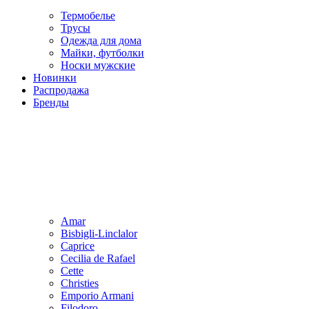
Термобелье
Трусы
Одежда для дома
Майки, футболки
Носки мужские
Новинки
Распродажа
Бренды
Amar
Bisbigli-Linclalor
Caprice
Cecilia de Rafael
Cette
Christies
Emporio Armani
Filodoro