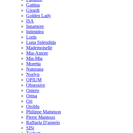
Gattina
Girardi
Golden Lady
ISA
Innamore
Intimidea
Lorin
Luna Splendida
Mademoiselle
Mia-Amore
Mia-Mia
Moretta
Naturana
Norlyn
OPIUM
Obsessive
Omero
Omsa
Ori
Oroblu
Philippe Matignon
Pierre Mantoux
Raffaela D'angelo
SISi