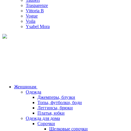
Taubert
Trasparenze
Vittoria B
Vogue
Voila
Ysabel Mora
Женщинам
Одежда
Джемперы, блузки
Топы, футболки, боди
Леггинсы, брюки
Платья, юбки
Одежда для дома
Сорочки
Шелковые сорочки