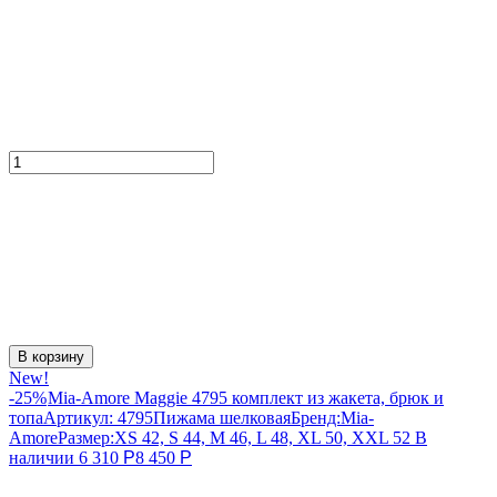
В корзину
New!
-25%
Mia-Amore Maggie 4795 комплект из жакета, брюк и
топа
Артикул:
4795
Пижама шелковая
Бренд:
Mia-
Amore
Размер:
XS 42, S 44, M 46, L 48, XL 50, XXL 52
В
наличии
6 310
Р
8 450
Р