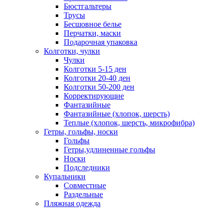
Бюстгальтеры
Трусы
Бесшовное белье
Перчатки, маски
Подарочная упаковка
Колготки, чулки
Чулки
Колготки 5-15 ден
Колготки 20-40 ден
Колготки 50-200 ден
Корректирующие
Фантазийные
Фантазийные (хлопок, шерсть)
Теплые (хлопок, шерсть, микрофибра)
Гетры, гольфы, носки
Гольфы
Гетры,удлиненные гольфы
Носки
Подследники
Купальники
Совместные
Раздельные
Пляжная одежда