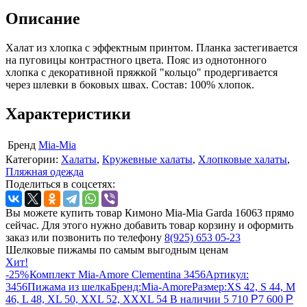
Описание
Халат из хлопка с эффектным принтом. Планка застегивается
на пуговицы контрастного цвета. Пояс из однотонного
хлопка с декоративной пряжкой "кольцо" продергивается
через шлевки в боковых швах. Состав: 100% хлопок.
Характеристики
Бренд
Mia-Mia
Категории:
Халаты
,
Кружевные халаты
,
Хлопковые халаты
,
Пляжная одежда
Поделиться в соцсетях:
Вы можете купить товар Кимоно Mia-Mia Garda 16063 прямо
сейчас. Для этого нужно добавить товар корзину и оформить
заказ или позвонить по телефону
8(925) 653 05-23
Шелковые пижамы по самым выгодным ценам
Хит!
-25%
Комплект Mia-Amore Clementina 3456
Артикул:
3456
Пижама из шелка
Бренд:
Mia-Amore
Размер:
XS 42, S 44, M
46, L 48, XL 50, XXL 52, XXXL 54
В наличии
5 710
Р
7 600
Р