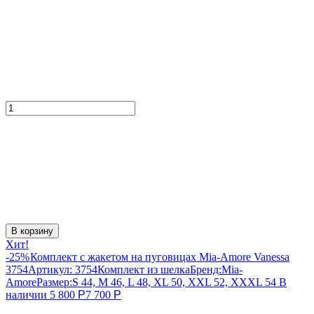
В корзину
Хит!
-25%
Комплект с жакетом на пуговицах Mia-Amore Vanessa
3754
Артикул:
3754
Комплект из шелка
Бренд:
Mia-
Amore
Размер:
S 44, M 46, L 48, XL 50, XXL 52, XXXL 54
В
наличии
5 800
Р
7 700
Р