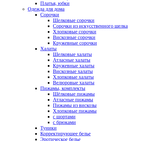
Платья, юбки
Одежда для дома
Сорочки
Шелковые сорочки
Сорочки из искусственного шелка
Хлопковые сорочки
Вискозные сорочки
Кружевные сорочки
Халаты
Шелковые халаты
Атласные халаты
Кружевные халаты
Вискозные халаты
Хлопковые халаты
Велюровые халаты
Пижамы, комплекты
Шёлковые пижамы
Атласные пижамы
Пижамы из вискозы
Хлопковые пижамы
с шортами
с брюками
Туники
Корректирующее белье
Эротическое белье