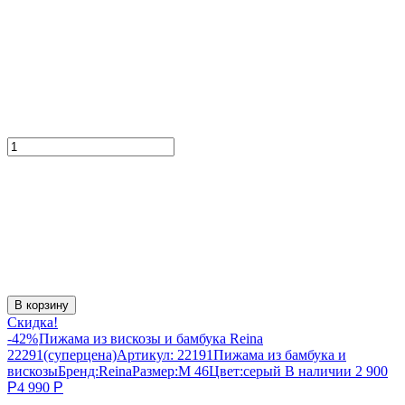
В корзину
Скидка!
-42%
Пижама из вискозы и бамбука Reina
22291(суперцена)
Артикул:
22191
Пижама из бамбука и
вискозы
Бренд:
Reina
Размер:
M 46
Цвет:
серый
В наличии
2 900
Р
4 990
Р