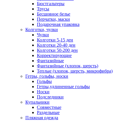
Бюстгальтеры
Трусы
Бесшовное белье
Перчатки, маски
Подарочная упаковка
Колготки, чулки
Чулки
Колготки 5-15 ден
Колготки 20-40 ден
Колготки 50-200 ден
Корректирующие
Фантазийные
Фантазийные (хлопок, шерсть)
Теплые (хлопок, шерсть, микрофибра)
Гетры, гольфы, носки
Гольфы
Гетры,удлиненные гольфы
Носки
Подследники
Купальники
Совместные
Раздельные
Пляжная одежда