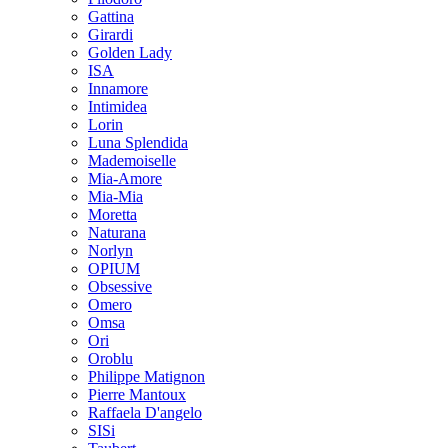
Gattina
Girardi
Golden Lady
ISA
Innamore
Intimidea
Lorin
Luna Splendida
Mademoiselle
Mia-Amore
Mia-Mia
Moretta
Naturana
Norlyn
OPIUM
Obsessive
Omero
Omsa
Ori
Oroblu
Philippe Matignon
Pierre Mantoux
Raffaela D'angelo
SISi