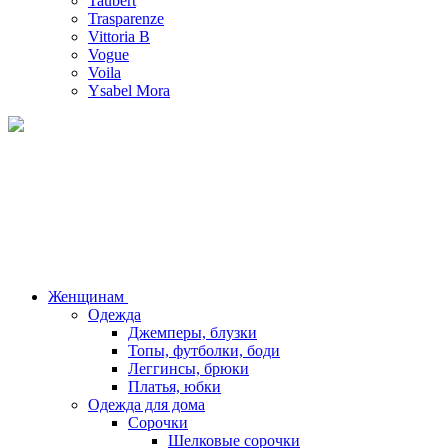
Taubert
Trasparenze
Vittoria B
Vogue
Voila
Ysabel Mora
Женщинам
Одежда
Джемперы, блузки
Топы, футболки, боди
Леггинсы, брюки
Платья, юбки
Одежда для дома
Сорочки
Шелковые сорочки