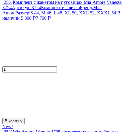
-25%
Комплект с жакетом на пуговицах Mia-Amore Vanessa
3754
Артикул:
3754
Комплект из шелка
Бренд:
Mia-
Amore
Размер:
S 44, M 46, L 48, XL 50, XXL 52, XXXL 54
В
наличии
5 800
Р
7 700
Р
В корзину
New!
-25%
Mia-Amore Maggie 4795 комплект из жакета, брюк и