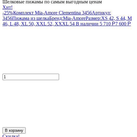
Шелковые пижамы по самым выгодным ценам
Хит!
-25%
Комплект Mia-Amore Clementina 3456
Артикул:
3456
Пижама из шелка
Бренд:
Mia-Amore
Размер:
XS 42, S 44, M
46, L 48, XL 50, XXL 52, XXXL 54
В наличии
5 710
Р
7 600
Р
В корзину
Скидка!