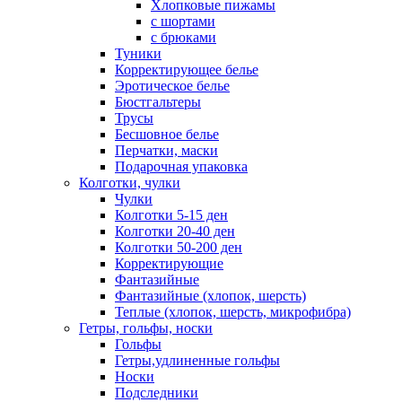
Хлопковые пижамы
с шортами
с брюками
Туники
Корректирующее белье
Эротическое белье
Бюстгальтеры
Трусы
Бесшовное белье
Перчатки, маски
Подарочная упаковка
Колготки, чулки
Чулки
Колготки 5-15 ден
Колготки 20-40 ден
Колготки 50-200 ден
Корректирующие
Фантазийные
Фантазийные (хлопок, шерсть)
Теплые (хлопок, шерсть, микрофибра)
Гетры, гольфы, носки
Гольфы
Гетры,удлиненные гольфы
Носки
Подследники