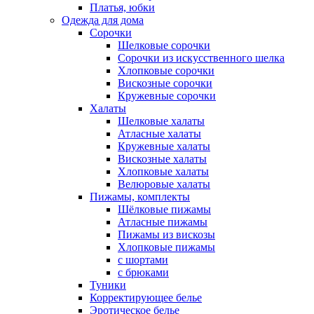
Платья, юбки
Одежда для дома
Сорочки
Шелковые сорочки
Сорочки из искусственного шелка
Хлопковые сорочки
Вискозные сорочки
Кружевные сорочки
Халаты
Шелковые халаты
Атласные халаты
Кружевные халаты
Вискозные халаты
Хлопковые халаты
Велюровые халаты
Пижамы, комплекты
Шёлковые пижамы
Атласные пижамы
Пижамы из вискозы
Хлопковые пижамы
с шортами
с брюками
Туники
Корректирующее белье
Эротическое белье