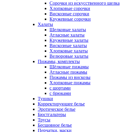
Сорочки из искусственного шелка
Хлопковые сорочки
Вискозные сорочки
Кружевные сорочки
Халаты
Шелковые халаты
Атласные халаты
Кружевные халаты
Вискозные халаты
Хлопковые халаты
Велюровые халаты
Пижамы, комплекты
Шёлковые пижамы
Атласные пижамы
Пижамы из вискозы
Хлопковые пижамы
с шортами
с брюками
Туники
Корректирующее белье
Эротическое белье
Бюстгальтеры
Трусы
Бесшовное белье
Перчатки, маски