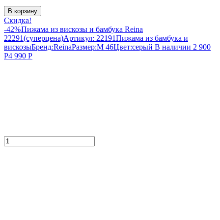
В корзину
Скидка!
-42%
Пижама из вискозы и бамбука Reina
22291(суперцена)
Артикул:
22191
Пижама из бамбука и
вискозы
Бренд:
Reina
Размер:
M 46
Цвет:
серый
В наличии
2 900
Р
4 990
Р