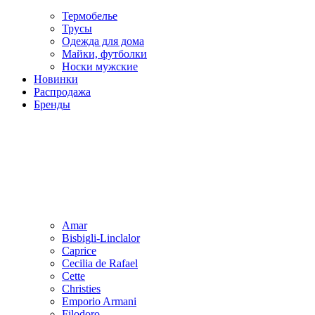
Термобелье
Трусы
Одежда для дома
Майки, футболки
Носки мужские
Новинки
Распродажа
Бренды
Amar
Bisbigli-Linclalor
Caprice
Cecilia de Rafael
Cette
Christies
Emporio Armani
Filodoro