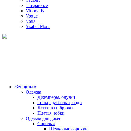
Taubert
Trasparenze
Vittoria B
Vogue
Voila
Ysabel Mora
Женщинам
Одежда
Джемперы, блузки
Топы, футболки, боди
Леггинсы, брюки
Платья, юбки
Одежда для дома
Сорочки
Шелковые сорочки