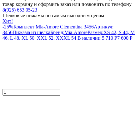
товар корзину и оформить заказ или позвонить по телефону
8(925) 653 05-23
Шелковые пижамы по самым выгодным ценам
Хит!
-25%
Комплект Mia-Amore Clementina 3456
Артикул:
3456
Пижама из шелка
Бренд:
Mia-Amore
Размер:
XS 42, S 44, M
46, L 48, XL 50, XXL 52, XXXL 54
В наличии
5 710
Р
7 600
Р