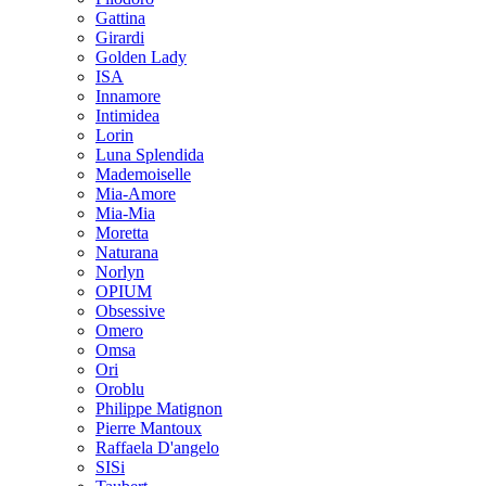
Gattina
Girardi
Golden Lady
ISA
Innamore
Intimidea
Lorin
Luna Splendida
Mademoiselle
Mia-Amore
Mia-Mia
Moretta
Naturana
Norlyn
OPIUM
Obsessive
Omero
Omsa
Ori
Oroblu
Philippe Matignon
Pierre Mantoux
Raffaela D'angelo
SISi