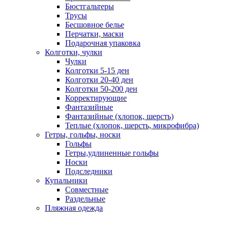
Бюстгальтеры
Трусы
Бесшовное белье
Перчатки, маски
Подарочная упаковка
Колготки, чулки
Чулки
Колготки 5-15 ден
Колготки 20-40 ден
Колготки 50-200 ден
Корректирующие
Фантазийные
Фантазийные (хлопок, шерсть)
Теплые (хлопок, шерсть, микрофибра)
Гетры, гольфы, носки
Гольфы
Гетры,удлиненные гольфы
Носки
Подследники
Купальники
Совместные
Раздельные
Пляжная одежда