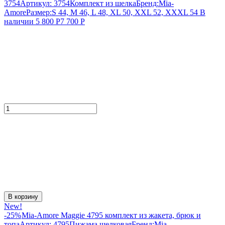
3754
Артикул:
3754
Комплект из шелка
Бренд:
Mia-
Amore
Размер:
S 44, M 46, L 48, XL 50, XXL 52, XXXL 54
В
наличии
5 800
Р
7 700
Р
В корзину
New!
-25%
Mia-Amore Maggie 4795 комплект из жакета, брюк и
топа
Артикул:
4795
Пижама шелковая
Бренд:
Mia-