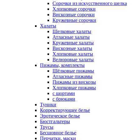
Сорочки из искусственного шелка
Хлопковые сорочки
Вискозные сорочки
Кружевные сорочки
Халаты
Шелковые халаты
Атласные халаты
Кружевные халаты
Вискозные халаты
Хлопковые халаты
Велюровые халаты
Пижамы, комплекты
Шёлковые пижамы
Атласные пижамы
Пижамы из вискозы
Хлопковые пижамы
с шортами
с брюками
Туники
Корректирующее белье
Эротическое белье
Бюстгальтеры
Трусы
Бесшовное белье
Перчатки, маски