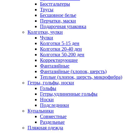
Бюстгальтеры
Трусы
Бесшовное белье
Перчатки, маски
Подарочная упаковка
Колготки, чулки
Чулки
Колготки 5-15 ден
Колготки 20-40 ден
Колготки 50-200 ден
Корректирующие
Фантазийные
Фантазийные (хлопок, шерсть)
Теплые (хлопок, шерсть, микрофибра)
Гетры, гольфы, носки
Гольфы
Гетры,удлиненные гольфы
Носки
Подследники
Купальники
Совместные
Раздельные
Пляжная одежда