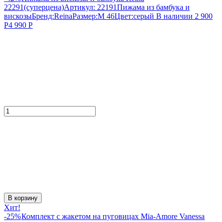
22291(суперцена)
Артикул:
22191
Пижама из бамбука и
вискозы
Бренд:
Reina
Размер:
M 46
Цвет:
серый
В наличии
2 900
Р
4 990
Р
В корзину
Хит!
-25%
Комплект с жакетом на пуговицах Mia-Amore Vanessa