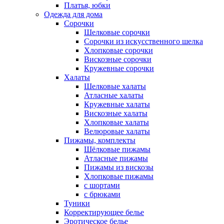
Платья, юбки
Одежда для дома
Сорочки
Шелковые сорочки
Сорочки из искусственного шелка
Хлопковые сорочки
Вискозные сорочки
Кружевные сорочки
Халаты
Шелковые халаты
Атласные халаты
Кружевные халаты
Вискозные халаты
Хлопковые халаты
Велюровые халаты
Пижамы, комплекты
Шёлковые пижамы
Атласные пижамы
Пижамы из вискозы
Хлопковые пижамы
с шортами
с брюками
Туники
Корректирующее белье
Эротическое белье