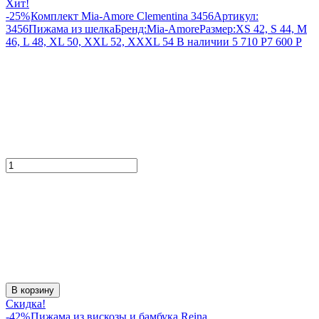
Хит!
-25%
Комплект Mia-Amore Clementina 3456
Артикул:
3456
Пижама из шелка
Бренд:
Mia-Amore
Размер:
XS 42, S 44, M
46, L 48, XL 50, XXL 52, XXXL 54
В наличии
5 710
Р
7 600
Р
В корзину
Скидка!
-42%
Пижама из вискозы и бамбука Reina