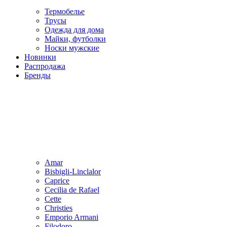
Термобелье
Трусы
Одежда для дома
Майки, футболки
Носки мужские
Новинки
Распродажа
Бренды
Amar
Bisbigli-Linclalor
Caprice
Cecilia de Rafael
Cette
Christies
Emporio Armani
Filodoro