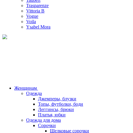
Taubert
Trasparenze
Vittoria B
Vogue
Voila
Ysabel Mora
Женщинам
Одежда
Джемперы, блузки
Топы, футболки, боди
Леггинсы, брюки
Платья, юбки
Одежда для дома
Сорочки
Шелковые сорочки