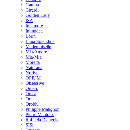
Gattina
Girardi
Golden Lady
ISA
Innamore
Intimidea
Lorin
Luna Splendida
Mademoiselle
Mia-Amore
Mia-Mia
Moretta
Naturana
Norlyn
OPIUM
Obsessive
Omero
Omsa
Ori
Oroblu
Philippe Matignon
Pierre Mantoux
Raffaela D'angelo
SISi