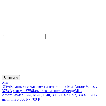
В корзину
Хит!
-25%
Комплект с жакетом на пуговицах Mia-Amore Vanessa
3754
Артикул:
3754
Комплект из шелка
Бренд:
Mia-
Amore
Размер:
S 44, M 46, L 48, XL 50, XXL 52, XXXL 54
В
наличии
5 800
Р
7 700
Р