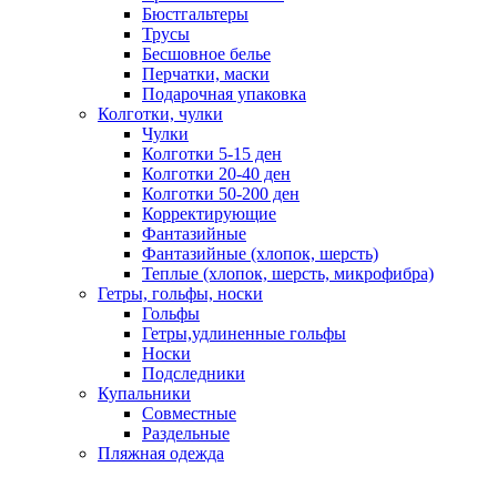
Бюстгальтеры
Трусы
Бесшовное белье
Перчатки, маски
Подарочная упаковка
Колготки, чулки
Чулки
Колготки 5-15 ден
Колготки 20-40 ден
Колготки 50-200 ден
Корректирующие
Фантазийные
Фантазийные (хлопок, шерсть)
Теплые (хлопок, шерсть, микрофибра)
Гетры, гольфы, носки
Гольфы
Гетры,удлиненные гольфы
Носки
Подследники
Купальники
Совместные
Раздельные
Пляжная одежда