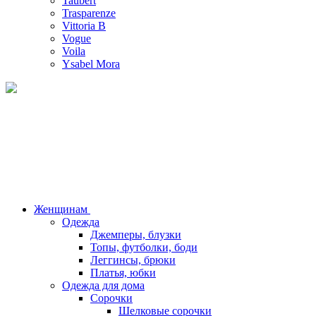
Taubert
Trasparenze
Vittoria B
Vogue
Voila
Ysabel Mora
Женщинам
Одежда
Джемперы, блузки
Топы, футболки, боди
Леггинсы, брюки
Платья, юбки
Одежда для дома
Сорочки
Шелковые сорочки