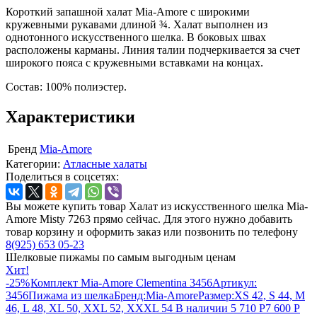
Короткий запашной халат Mia-Amore с широкими
кружевными рукавами длиной ¾. Халат выполнен из
однотонного искусственного шелка. В боковых швах
расположены карманы. Линия талии подчеркивается за счет
широкого пояса с кружевными вставками на концах.
Состав: 100% полиэстер.
Характеристики
Бренд
Mia-Amore
Категории:
Атласные халаты
Поделиться в соцсетях:
Вы можете купить товар Халат из искусственного шелка Mia-
Amore Misty 7263 прямо сейчас. Для этого нужно добавить
товар корзину и оформить заказ или позвонить по телефону
8(925) 653 05-23
Шелковые пижамы по самым выгодным ценам
Хит!
-25%
Комплект Mia-Amore Clementina 3456
Артикул:
3456
Пижама из шелка
Бренд:
Mia-Amore
Размер:
XS 42, S 44, M
46, L 48, XL 50, XXL 52, XXXL 54
В наличии
5 710
Р
7 600
Р