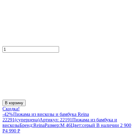
В корзину
Скидка!
-42%
Пижама из вискозы и бамбука Reina
22291(суперцена)
Артикул:
22191
Пижама из бамбука и
вискозы
Бренд:
Reina
Размер:
M 46
Цвет:
серый
В наличии
2 900
Р
4 990
Р