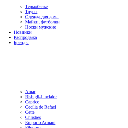
Термобелье
Трусы
Одежда для дома
Майки, футболки
Носки мужские
Новинки
Распродажа
Бренды
Amar
Bisbigli-Linclalor
Caprice
Cecilia de Rafael
Cette
Christies
Emporio Armani
Filodoro