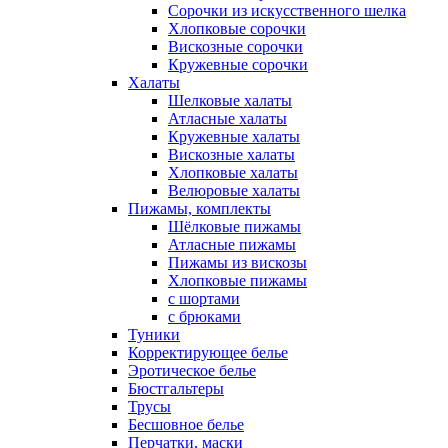
Сорочки из искусственного шелка
Хлопковые сорочки
Вискозные сорочки
Кружевные сорочки
Халаты
Шелковые халаты
Атласные халаты
Кружевные халаты
Вискозные халаты
Хлопковые халаты
Велюровые халаты
Пижамы, комплекты
Шёлковые пижамы
Атласные пижамы
Пижамы из вискозы
Хлопковые пижамы
с шортами
с брюками
Туники
Корректирующее белье
Эротическое белье
Бюстгальтеры
Трусы
Бесшовное белье
Перчатки, маски