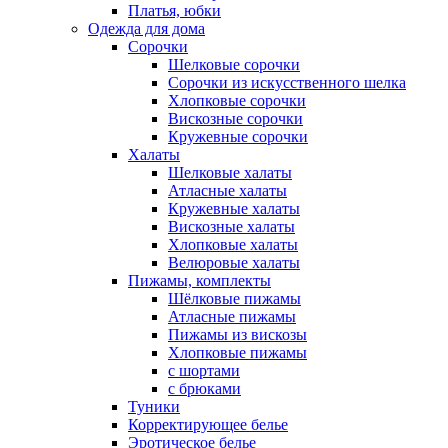
Платья, юбки
Одежда для дома
Сорочки
Шелковые сорочки
Сорочки из искусственного шелка
Хлопковые сорочки
Вискозные сорочки
Кружевные сорочки
Халаты
Шелковые халаты
Атласные халаты
Кружевные халаты
Вискозные халаты
Хлопковые халаты
Велюровые халаты
Пижамы, комплекты
Шёлковые пижамы
Атласные пижамы
Пижамы из вискозы
Хлопковые пижамы
с шортами
с брюками
Туники
Корректирующее белье
Эротическое белье