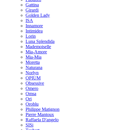
Gattina
Girardi
Golden Lady
ISA
Innamore
Intimidea
Lorin
Luna Splendida
Mademoiselle
Mia-Amore
Mia-Mia
Moretta
Naturana
Norlyn
OPIUM
Obsessive
Omero
Omsa
Ori
Oroblu
Philippe Matignon
Pierre Mantoux
Raffaela D'angelo
SISi