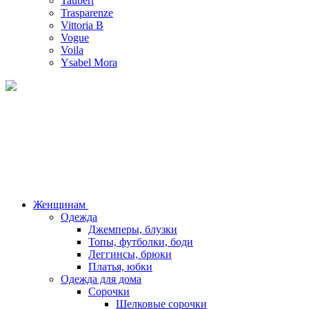
Taubert
Trasparenze
Vittoria B
Vogue
Voila
Ysabel Mora
Женщинам
Одежда
Джемперы, блузки
Топы, футболки, боди
Леггинсы, брюки
Платья, юбки
Одежда для дома
Сорочки
Шелковые сорочки