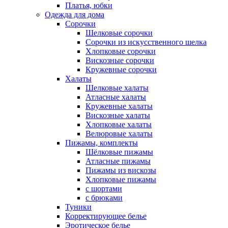
Платья, юбки
Одежда для дома
Сорочки
Шелковые сорочки
Сорочки из искусственного шелка
Хлопковые сорочки
Вискозные сорочки
Кружевные сорочки
Халаты
Шелковые халаты
Атласные халаты
Кружевные халаты
Вискозные халаты
Хлопковые халаты
Велюровые халаты
Пижамы, комплекты
Шёлковые пижамы
Атласные пижамы
Пижамы из вискозы
Хлопковые пижамы
с шортами
с брюками
Туники
Корректирующее белье
Эротическое белье