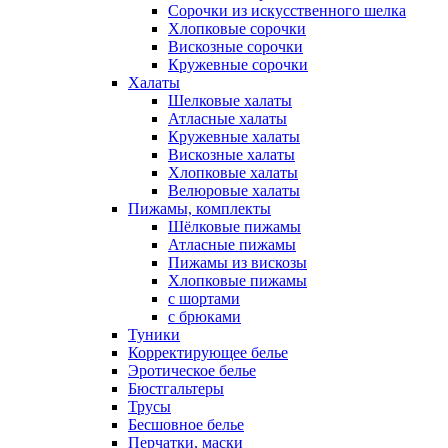
Сорочки из искусственного шелка
Хлопковые сорочки
Вискозные сорочки
Кружевные сорочки
Халаты
Шелковые халаты
Атласные халаты
Кружевные халаты
Вискозные халаты
Хлопковые халаты
Велюровые халаты
Пижамы, комплекты
Шёлковые пижамы
Атласные пижамы
Пижамы из вискозы
Хлопковые пижамы
с шортами
с брюками
Туники
Корректирующее белье
Эротическое белье
Бюстгальтеры
Трусы
Бесшовное белье
Перчатки, маски