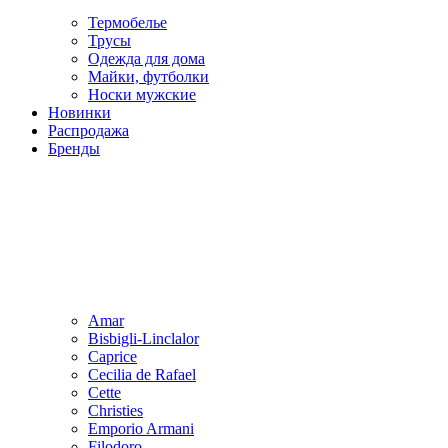
Термобелье
Трусы
Одежда для дома
Майки, футболки
Носки мужские
Новинки
Распродажа
Бренды
Amar
Bisbigli-Linclalor
Caprice
Cecilia de Rafael
Cette
Christies
Emporio Armani
Filodoro