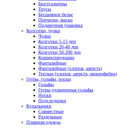
Бюстгальтеры
Трусы
Бесшовное белье
Перчатки, маски
Подарочная упаковка
Колготки, чулки
Чулки
Колготки 5-15 ден
Колготки 20-40 ден
Колготки 50-200 ден
Корректирующие
Фантазийные
Фантазийные (хлопок, шерсть)
Теплые (хлопок, шерсть, микрофибра)
Гетры, гольфы, носки
Гольфы
Гетры,удлиненные гольфы
Носки
Подследники
Купальники
Совместные
Раздельные
Пляжная одежда