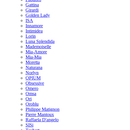
Gattina
Girardi
Golden Lady
ISA
Innamore
Intimidea
Lorin
Luna Splendida
Mademoiselle
Mia-Amore
Mia-Mia
Moretta
Naturana
Norlyn
OPIUM
Obsessive
Omero
Omsa
Ori
Oroblu
Philippe Matignon
Pierre Mantoux
Raffaela D'angelo
SISi