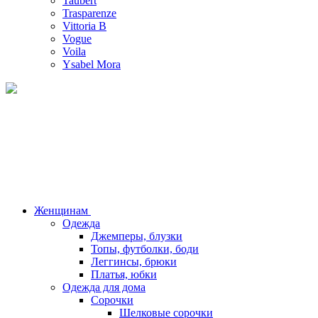
Taubert
Trasparenze
Vittoria B
Vogue
Voila
Ysabel Mora
Женщинам
Одежда
Джемперы, блузки
Топы, футболки, боди
Леггинсы, брюки
Платья, юбки
Одежда для дома
Сорочки
Шелковые сорочки