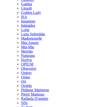
Gattina
Girardi
Golden Lady
ISA
Innamore
Intimidea
Lorin
Luna Splendida
Mademoiselle
Mia-Amore
Mia-Mia
Moretta
Naturana
Norlyn
OPIUM
Obsessive
Omero
Omsa
Ori
Oroblu
Philippe Matignon
Pierre Mantoux
Raffaela D'angelo
SISi