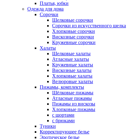
Платья, юбки
Одежда для дома
Сорочки
Шелковые сорочки
Сорочки из искусственного шелка
Хлопковые сорочки
Вискозные сорочки
Кружевные сорочки
Халаты
Шелковые халаты
Атласные халаты
Кружевные халаты
Вискозные халаты
Хлопковые халаты
Велюровые халаты
Пижамы, комплекты
Шёлковые пижамы
Атласные пижамы
Пижамы из вискозы
Хлопковые пижамы
с шортами
с брюками
Туники
Корректирующее белье
Эротическое белье