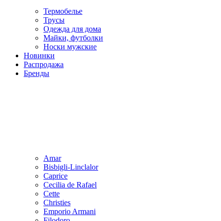
Термобелье
Трусы
Одежда для дома
Майки, футболки
Носки мужские
Новинки
Распродажа
Бренды
Amar
Bisbigli-Linclalor
Caprice
Cecilia de Rafael
Cette
Christies
Emporio Armani
Filodoro