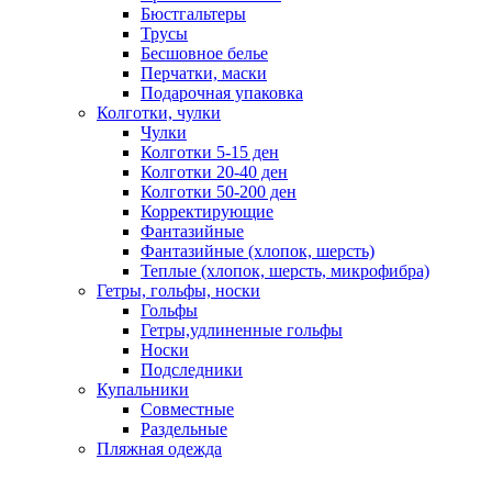
Бюстгальтеры
Трусы
Бесшовное белье
Перчатки, маски
Подарочная упаковка
Колготки, чулки
Чулки
Колготки 5-15 ден
Колготки 20-40 ден
Колготки 50-200 ден
Корректирующие
Фантазийные
Фантазийные (хлопок, шерсть)
Теплые (хлопок, шерсть, микрофибра)
Гетры, гольфы, носки
Гольфы
Гетры,удлиненные гольфы
Носки
Подследники
Купальники
Совместные
Раздельные
Пляжная одежда