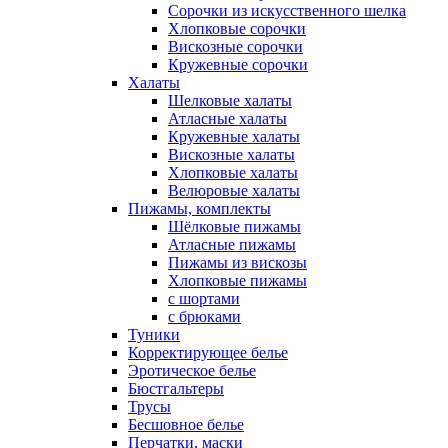
Сорочки из искусственного шелка
Хлопковые сорочки
Вискозные сорочки
Кружевные сорочки
Халаты
Шелковые халаты
Атласные халаты
Кружевные халаты
Вискозные халаты
Хлопковые халаты
Велюровые халаты
Пижамы, комплекты
Шёлковые пижамы
Атласные пижамы
Пижамы из вискозы
Хлопковые пижамы
с шортами
с брюками
Туники
Корректирующее белье
Эротическое белье
Бюстгальтеры
Трусы
Бесшовное белье
Перчатки, маски