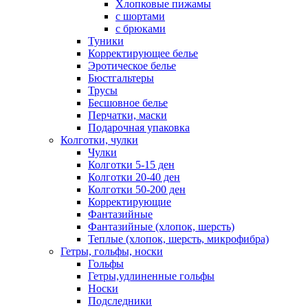
Хлопковые пижамы
с шортами
с брюками
Туники
Корректирующее белье
Эротическое белье
Бюстгальтеры
Трусы
Бесшовное белье
Перчатки, маски
Подарочная упаковка
Колготки, чулки
Чулки
Колготки 5-15 ден
Колготки 20-40 ден
Колготки 50-200 ден
Корректирующие
Фантазийные
Фантазийные (хлопок, шерсть)
Теплые (хлопок, шерсть, микрофибра)
Гетры, гольфы, носки
Гольфы
Гетры,удлиненные гольфы
Носки
Подследники