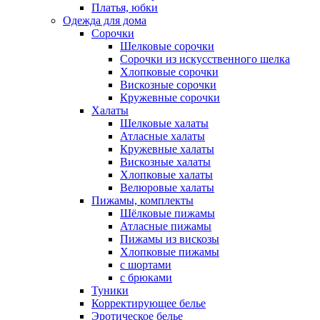
Платья, юбки
Одежда для дома
Сорочки
Шелковые сорочки
Сорочки из искусственного шелка
Хлопковые сорочки
Вискозные сорочки
Кружевные сорочки
Халаты
Шелковые халаты
Атласные халаты
Кружевные халаты
Вискозные халаты
Хлопковые халаты
Велюровые халаты
Пижамы, комплекты
Шёлковые пижамы
Атласные пижамы
Пижамы из вискозы
Хлопковые пижамы
с шортами
с брюками
Туники
Корректирующее белье
Эротическое белье