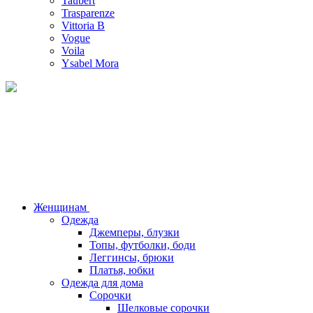
Taubert
Trasparenze
Vittoria B
Vogue
Voila
Ysabel Mora
Женщинам
Одежда
Джемперы, блузки
Топы, футболки, боди
Леггинсы, брюки
Платья, юбки
Одежда для дома
Сорочки
Шелковые сорочки