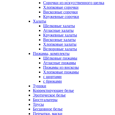
Сорочки из искусственного шелка
Хлопковые сорочки
Вискозные сорочки
Кружевные сорочки
Халаты
Шелковые халаты
Атласные халаты
Кружевные халаты
Вискозные халаты
Хлопковые халаты
Велюровые халаты
Пижамы, комплекты
Шёлковые пижамы
Атласные пижамы
Пижамы из вискозы
Хлопковые пижамы
с шортами
с брюками
Туники
Корректирующее белье
Эротическое белье
Бюстгальтеры
Трусы
Бесшовное белье
Перчатки, маски