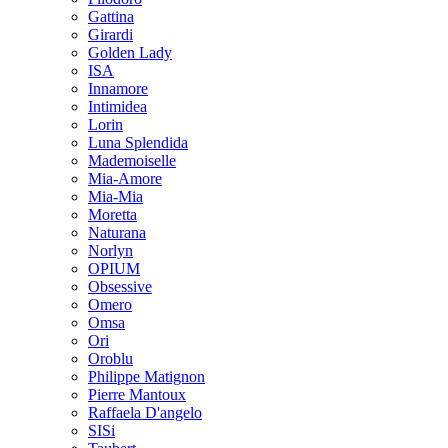
Gattina
Girardi
Golden Lady
ISA
Innamore
Intimidea
Lorin
Luna Splendida
Mademoiselle
Mia-Amore
Mia-Mia
Moretta
Naturana
Norlyn
OPIUM
Obsessive
Omero
Omsa
Ori
Oroblu
Philippe Matignon
Pierre Mantoux
Raffaela D'angelo
SISi