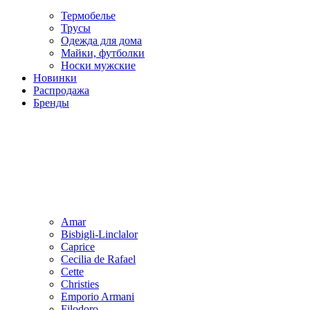
Термобелье
Трусы
Одежда для дома
Майки, футболки
Носки мужские
Новинки
Распродажа
Бренды
Amar
Bisbigli-Linclalor
Caprice
Cecilia de Rafael
Cette
Christies
Emporio Armani
Filodoro