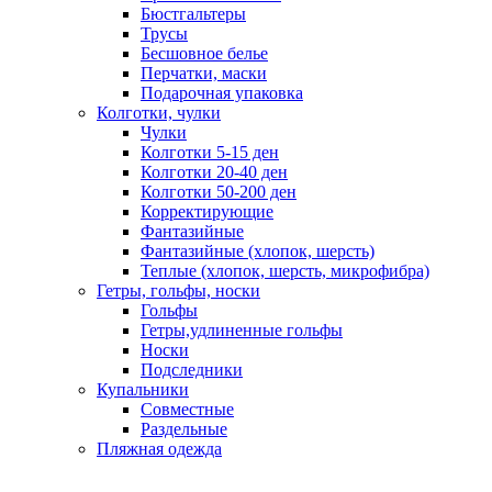
Бюстгальтеры
Трусы
Бесшовное белье
Перчатки, маски
Подарочная упаковка
Колготки, чулки
Чулки
Колготки 5-15 ден
Колготки 20-40 ден
Колготки 50-200 ден
Корректирующие
Фантазийные
Фантазийные (хлопок, шерсть)
Теплые (хлопок, шерсть, микрофибра)
Гетры, гольфы, носки
Гольфы
Гетры,удлиненные гольфы
Носки
Подследники
Купальники
Совместные
Раздельные
Пляжная одежда