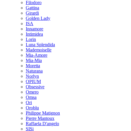
Filodoro
Gattina
Girardi
Golden Lady
ISA
Innamore
Intimidea
Lorin
Luna Splendida
Mademoiselle
Mia-Amore
Mia-Mia
Moretta
Naturana
Norlyn
OPIUM
Obsessive
Omero
Omsa
Ori
Oroblu
Philippe Matignon
Pierre Mantoux
Raffaela D'angelo
SISi