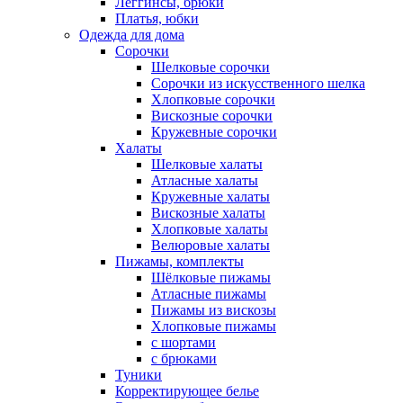
Леггинсы, брюки
Платья, юбки
Одежда для дома
Сорочки
Шелковые сорочки
Сорочки из искусственного шелка
Хлопковые сорочки
Вискозные сорочки
Кружевные сорочки
Халаты
Шелковые халаты
Атласные халаты
Кружевные халаты
Вискозные халаты
Хлопковые халаты
Велюровые халаты
Пижамы, комплекты
Шёлковые пижамы
Атласные пижамы
Пижамы из вискозы
Хлопковые пижамы
с шортами
с брюками
Туники
Корректирующее белье