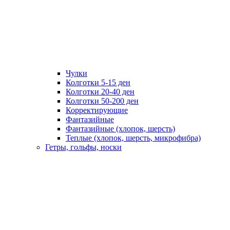
Чулки
Колготки 5-15 ден
Колготки 20-40 ден
Колготки 50-200 ден
Корректирующие
Фантазийные
Фантазийные (хлопок, шерсть)
Теплые (хлопок, шерсть, микрофибра)
Гетры, гольфы, носки