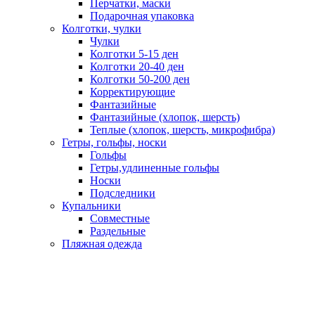
Перчатки, маски
Подарочная упаковка
Колготки, чулки
Чулки
Колготки 5-15 ден
Колготки 20-40 ден
Колготки 50-200 ден
Корректирующие
Фантазийные
Фантазийные (хлопок, шерсть)
Теплые (хлопок, шерсть, микрофибра)
Гетры, гольфы, носки
Гольфы
Гетры,удлиненные гольфы
Носки
Подследники
Купальники
Совместные
Раздельные
Пляжная одежда