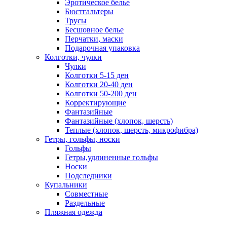
Эротическое белье
Бюстгальтеры
Трусы
Бесшовное белье
Перчатки, маски
Подарочная упаковка
Колготки, чулки
Чулки
Колготки 5-15 ден
Колготки 20-40 ден
Колготки 50-200 ден
Корректирующие
Фантазийные
Фантазийные (хлопок, шерсть)
Теплые (хлопок, шерсть, микрофибра)
Гетры, гольфы, носки
Гольфы
Гетры,удлиненные гольфы
Носки
Подследники
Купальники
Совместные
Раздельные
Пляжная одежда