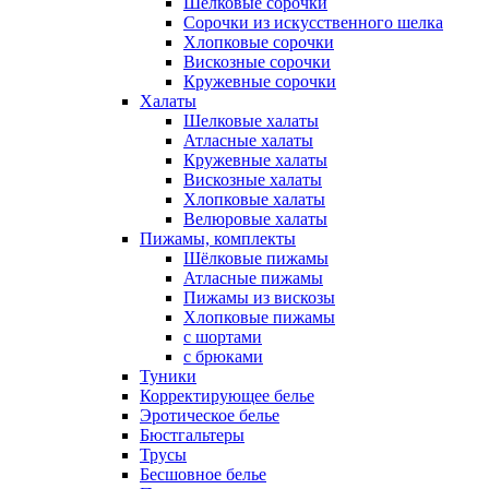
Шелковые сорочки
Сорочки из искусственного шелка
Хлопковые сорочки
Вискозные сорочки
Кружевные сорочки
Халаты
Шелковые халаты
Атласные халаты
Кружевные халаты
Вискозные халаты
Хлопковые халаты
Велюровые халаты
Пижамы, комплекты
Шёлковые пижамы
Атласные пижамы
Пижамы из вискозы
Хлопковые пижамы
с шортами
с брюками
Туники
Корректирующее белье
Эротическое белье
Бюстгальтеры
Трусы
Бесшовное белье