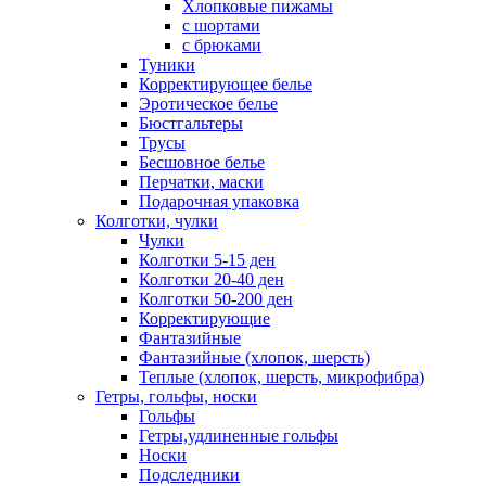
Хлопковые пижамы
с шортами
с брюками
Туники
Корректирующее белье
Эротическое белье
Бюстгальтеры
Трусы
Бесшовное белье
Перчатки, маски
Подарочная упаковка
Колготки, чулки
Чулки
Колготки 5-15 ден
Колготки 20-40 ден
Колготки 50-200 ден
Корректирующие
Фантазийные
Фантазийные (хлопок, шерсть)
Теплые (хлопок, шерсть, микрофибра)
Гетры, гольфы, носки
Гольфы
Гетры,удлиненные гольфы
Носки
Подследники