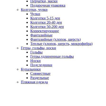
Перчатки, маски
Подарочная упаковка
Колготки, чулки
Чулки
Колготки 5-15 ден
Колготки 20-40 ден
Колготки 50-200 ден
Корректирующие
Фантазийные
Фантазийные (хлопок, шерсть)
Теплые (хлопок, шерсть, микрофибра)
Гетры, гольфы, носки
Гольфы
Гетры,удлиненные гольфы
Носки
Подследники
Купальники
Совместные
Раздельные
Пляжная одежда