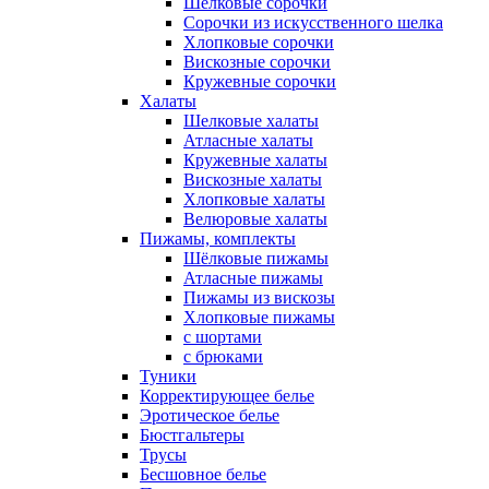
Шелковые сорочки
Сорочки из искусственного шелка
Хлопковые сорочки
Вискозные сорочки
Кружевные сорочки
Халаты
Шелковые халаты
Атласные халаты
Кружевные халаты
Вискозные халаты
Хлопковые халаты
Велюровые халаты
Пижамы, комплекты
Шёлковые пижамы
Атласные пижамы
Пижамы из вискозы
Хлопковые пижамы
с шортами
с брюками
Туники
Корректирующее белье
Эротическое белье
Бюстгальтеры
Трусы
Бесшовное белье