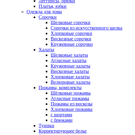
Леггинсы, брюки
Платья, юбки
Одежда для дома
Сорочки
Шелковые сорочки
Сорочки из искусственного шелка
Хлопковые сорочки
Вискозные сорочки
Кружевные сорочки
Халаты
Шелковые халаты
Атласные халаты
Кружевные халаты
Вискозные халаты
Хлопковые халаты
Велюровые халаты
Пижамы, комплекты
Шёлковые пижамы
Атласные пижамы
Пижамы из вискозы
Хлопковые пижамы
с шортами
с брюками
Туники
Корректирующее белье