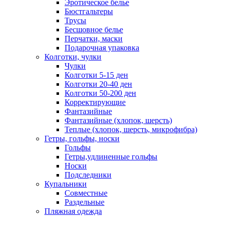
Эротическое белье
Бюстгальтеры
Трусы
Бесшовное белье
Перчатки, маски
Подарочная упаковка
Колготки, чулки
Чулки
Колготки 5-15 ден
Колготки 20-40 ден
Колготки 50-200 ден
Корректирующие
Фантазийные
Фантазийные (хлопок, шерсть)
Теплые (хлопок, шерсть, микрофибра)
Гетры, гольфы, носки
Гольфы
Гетры,удлиненные гольфы
Носки
Подследники
Купальники
Совместные
Раздельные
Пляжная одежда