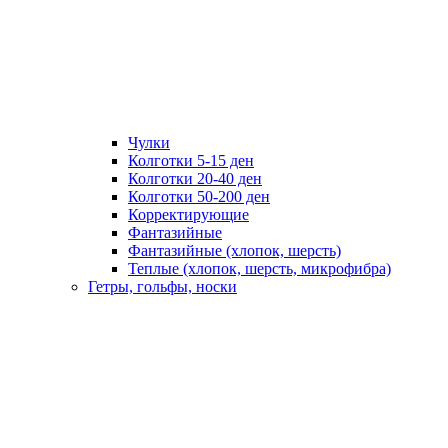
Чулки
Колготки 5-15 ден
Колготки 20-40 ден
Колготки 50-200 ден
Корректирующие
Фантазийные
Фантазийные (хлопок, шерсть)
Теплые (хлопок, шерсть, микрофибра)
Гетры, гольфы, носки