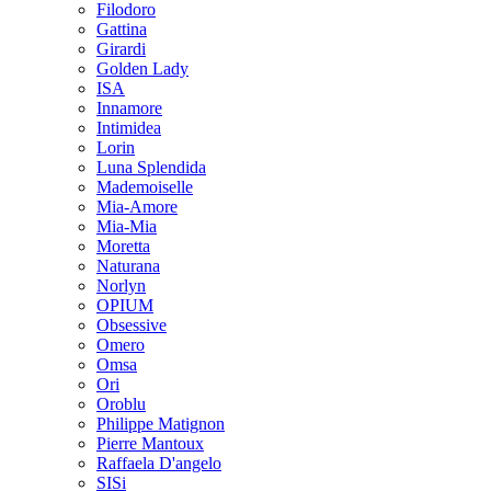
Filodoro
Gattina
Girardi
Golden Lady
ISA
Innamore
Intimidea
Lorin
Luna Splendida
Mademoiselle
Mia-Amore
Mia-Mia
Moretta
Naturana
Norlyn
OPIUM
Obsessive
Omero
Omsa
Ori
Oroblu
Philippe Matignon
Pierre Mantoux
Raffaela D'angelo
SISi