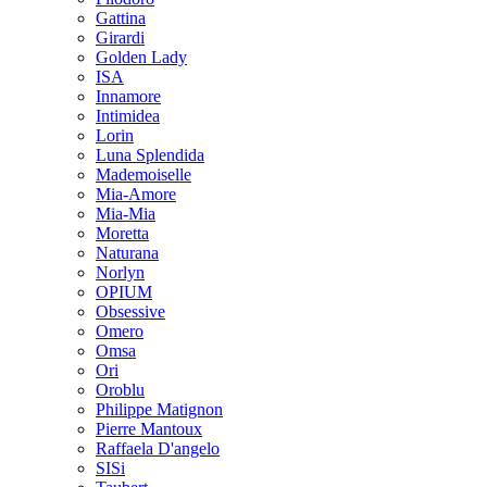
Gattina
Girardi
Golden Lady
ISA
Innamore
Intimidea
Lorin
Luna Splendida
Mademoiselle
Mia-Amore
Mia-Mia
Moretta
Naturana
Norlyn
OPIUM
Obsessive
Omero
Omsa
Ori
Oroblu
Philippe Matignon
Pierre Mantoux
Raffaela D'angelo
SISi