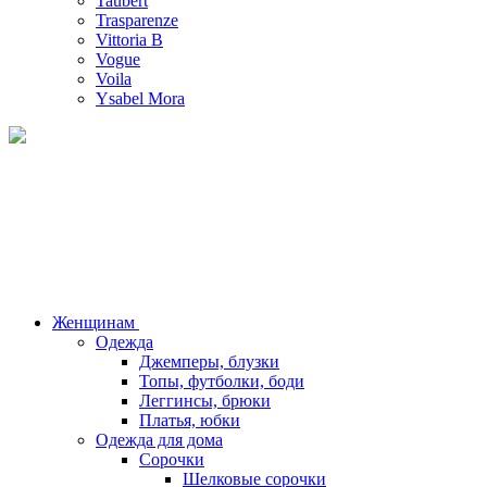
Taubert
Trasparenze
Vittoria B
Vogue
Voila
Ysabel Mora
Женщинам
Одежда
Джемперы, блузки
Топы, футболки, боди
Леггинсы, брюки
Платья, юбки
Одежда для дома
Сорочки
Шелковые сорочки