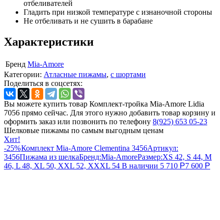
отбеливателей
Гладить при низкой температуре с изнаночной стороны
Не отбеливать и не сушить в барабане
Характеристики
Бренд
Mia-Amore
Категории:
Атласные пижамы
,
с шортами
Поделиться в соцсетях:
Вы можете купить товар Комплект-тройка Mia-Amore Lidia
7056 прямо сейчас. Для этого нужно добавить товар корзину и
оформить заказ или позвонить по телефону
8(925) 653 05-23
Шелковые пижамы по самым выгодным ценам
Хит!
-25%
Комплект Mia-Amore Clementina 3456
Артикул:
3456
Пижама из шелка
Бренд:
Mia-Amore
Размер:
XS 42, S 44, M
46, L 48, XL 50, XXL 52, XXXL 54
В наличии
5 710
Р
7 600
Р