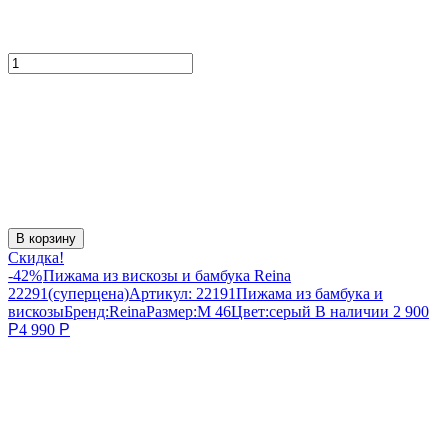
В корзину
Скидка!
-42%
Пижама из вискозы и бамбука Reina
22291(суперцена)
Артикул:
22191
Пижама из бамбука и
вискозы
Бренд:
Reina
Размер:
M 46
Цвет:
серый
В наличии
2 900
Р
4 990
Р