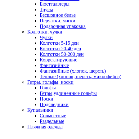
Бюстгальтеры
Трусы
Бесшовное белье
Перчатки, маски
Подарочная упаковка
Колготки, чулки
Чулки
Колготки 5-15 ден
Колготки 20-40 ден
Колготки 50-200 ден
Корректирующие
Фантазийные
Фантазийные (хлопок, шерсть)
Теплые (хлопок, шерсть, микрофибра)
Гетры, гольфы, носки
Гольфы
Гетры,удлиненные гольфы
Носки
Подследники
Купальники
Совместные
Раздельные
Пляжная одежда