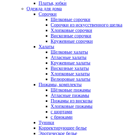
Платья, юбки
Одежда для дома
Сорочки
Шелковые сорочки
Сорочки из искусственного шелка
Хлопковые сорочки
Вискозные сорочки
Кружевные сорочки
Халаты
Шелковые халаты
Атласные халаты
Кружевные халаты
Вискозные халаты
Хлопковые халаты
Велюровые халаты
Пижамы, комплекты
Шёлковые пижамы
Атласные пижамы
Пижамы из вискозы
Хлопковые пижамы
с шортами
с брюками
Туники
Корректирующее белье
Эротическое белье