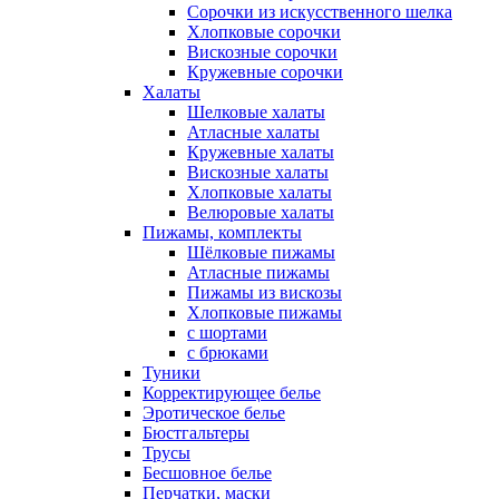
Сорочки из искусственного шелка
Хлопковые сорочки
Вискозные сорочки
Кружевные сорочки
Халаты
Шелковые халаты
Атласные халаты
Кружевные халаты
Вискозные халаты
Хлопковые халаты
Велюровые халаты
Пижамы, комплекты
Шёлковые пижамы
Атласные пижамы
Пижамы из вискозы
Хлопковые пижамы
с шортами
с брюками
Туники
Корректирующее белье
Эротическое белье
Бюстгальтеры
Трусы
Бесшовное белье
Перчатки, маски