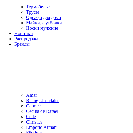
Термобелье
Трусы
Одежда для дома
Майки, футболки
Носки мужские
Новинки
Распродажа
Бренды
Amar
Bisbigli-Linclalor
Caprice
Cecilia de Rafael
Cette
Christies
Emporio Armani
Filodoro